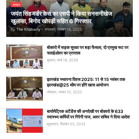
क्राइम
जयंत सिंह मर्डर केस का एसपी ने किया सनसनीखेज
खुलासा, बिनोद खोपड़ी सहित 6 गिरफ्तार
by
The Khabarly
-
मंगलवार, दिसंबर 16, 2025
बोकारो में सड़क सुरक्षा पर बड़ा फैसला, दो प्रमुख रूट पर
फ्लाईओवर का प्रस्ताव
बुधवार, मार्च 18, 2026
झारखंड स्थापना दिवस 2025: 11 से 15 नवंबर तक
झारखंड@25 थीम पर होंगे खास आयोजन
सोमवार, नवंबर 10, 2025
बायोमेट्रिक अटेंडेंस की अनदेखी पर बोकारो के 633
स्वास्थ्य कर्मियों पर गिरेगी गाज, अवर सचिव ने दिया आदेश
शुक्रवार, सितंबर 05, 2025