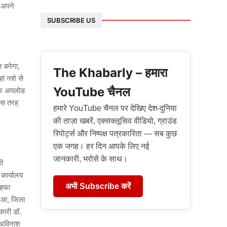
ि अपने
SUBSCRIBE US
न बनेगा,
The Khabarly – हमारा
ां नशे से
YouTube चैनल
ल पर अपलोड
किस तरह
हमारे YouTube चैनल पर देखिए देश-दुनिया
की ताज़ा खबरें, एक्सक्लूसिव वीडियो, ग्राउंड
रिपोर्ट्स और निष्पक्ष पत्रकारिता — सब कुछ
एक जगह। हर दिन आपके लिए नई
जानकारी, भरोसे के साथ।
की
कार्यालय
अभी Subscribe करें
ोहफा
छुआ, जिला
कारी डॉ.
ी अविनाश