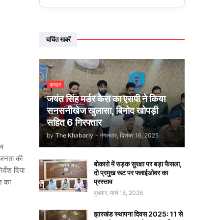
चर्चित खबरें
क्राइम
जयंत सिंह मर्डर केस का एसपी ने किया
सनसनीखेज खुलासा, बिनोद खोपड़ी
सहित 6 गिरफ्तार
by
The Khabarly
-
मंगलवार, दिसंबर 16, 2025
वल
य जनता की
बोकारो में सड़क सुरक्षा पर बड़ा फैसला,
र्देश दिया
दो प्रमुख रूट पर फ्लाईओवर का
प्रस्ताव
ज का
बुधवार, मार्च 18, 2026
झारखंड स्थापना दिवस 2025: 11 से