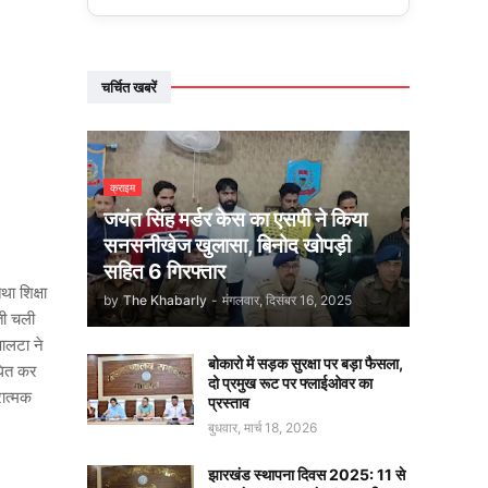
चर्चित खबरें
क्राइम
जयंत सिंह मर्डर केस का एसपी ने किया
सनसनीखेज खुलासा, बिनोद खोपड़ी
सहित 6 गिरफ्तार
ा शिक्षा
by
The Khabarly
-
मंगलवार, दिसंबर 16, 2025
ती चली
ालटा ने
बोकारो में सड़क सुरक्षा पर बड़ा फैसला,
ोधित कर
दो प्रमुख रूट पर फ्लाईओवर का
रात्मक
प्रस्ताव
बुधवार, मार्च 18, 2026
झारखंड स्थापना दिवस 2025: 11 से