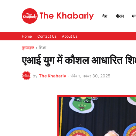
देश
मौसम
मन
Home
Contact Us
About Us
मुख्यपृष्ठ
शिक्षा
एआई युग में कौशल आधारित शिक्
by
The Khabarly
-
रविवार, नवंबर 30, 2025