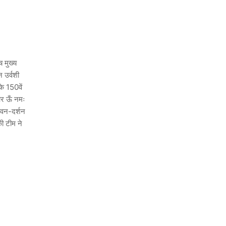
च मुख्य
न उर्वशी
के 150वें
 और ऊँ नमः
जीवन-दर्शन
की टीम ने