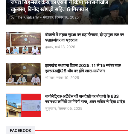
जयंत सिंह मर्डर केस का एसपी ने किया सनसनीखेज
खुलासा, बिनोद खोपड़ी सहित 6 गिरफ्तार
by
The Khabarly
-
मंगलवार, दिसंबर 16, 2025
बोकारो में सड़क सुरक्षा पर बड़ा फैसला, दो प्रमुख रूट पर
फ्लाईओवर का प्रस्ताव
बुधवार, मार्च 18, 2026
झारखंड स्थापना दिवस 2025: 11 से 15 नवंबर तक
झारखंड@25 थीम पर होंगे खास आयोजन
सोमवार, नवंबर 10, 2025
बायोमेट्रिक अटेंडेंस की अनदेखी पर बोकारो के 633
स्वास्थ्य कर्मियों पर गिरेगी गाज, अवर सचिव ने दिया आदेश
शुक्रवार, सितंबर 05, 2025
FACEBOOK