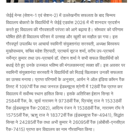
जेईई मेन्स (सेशन-1 एवं सेशन-2) में उल्लेखनीय सफलता के बाद चिन्मय
विद्यालय बोकारो के विद्यार्थियों ने जेईई एडवांस 2026 में भी शानदार प्रदर्शन
करते हुए विद्यालय की गौरवशाली परंपरा को आगे बढ़ाया है। सोमवार को परिणाम
घोषित होते ही विद्यालय परिसर में उत्साह और खुशी का माहौल छा गया। इस
गौरवपूर्ण उपलब्धि पर आचार्या स्वामिनी संयुक्तानंदा सरस्वती, अध्यक्ष बिस्वरूप
मुखोपाध्याय, सचिव महेश त्रिपाठी, प्राचार्य सूरज शर्मा, वरीय उप-प्राचार्य
नर्मेन्द्र कुमार तथा उप-प्राचार्य डॉ. रोशन शर्मा ने सभी सफल विद्यार्थियों को
बधाई देते हुए उनके उज्ज्वल भविष्य की मंगलकामनाएं व्यक्त कीं। इस अवसर पर
स्वामिनी संयुक्तानंदा सरस्वती ने विद्यार्थियों को मिठाई खिलाकर उनकी सफलता
का उत्सव मनाया। प्राप्त परिणामों के अनुसार, आर्यन ने ऑल इंडिया कॉमन रैंक
लिस्ट में 1097वीं रैंक तथा जनरल ईडब्ल्यूएस श्रेणी में 128वीं रैंक प्राप्त कर
विद्यालय में सर्वोच्च स्थान हासिल किया। इसके अतिरिक्त ईशान सिन्हा ने
2584वीं रैंक, के. सूर्या नारायण ने 9738वीं रैंक, प्रियांशु राज ने 15338वीं
रैंक (ईडब्ल्यूएस रैंक-2082), आदित्य रंजन ने 15388वीं रैंक, नारायण रॉय ने
15755वीं रैंक, ऋशु राज ने 18372वीं रैंक (ईडब्ल्यूएस रैंक-4941), सिद्धांत
सिन्हा ने 24285वीं रैंक तथा अभी कुमार ने 26095वीं रैंक (ओबीसी-एनसीएल
रैंक-7415) प्राप्त कर विद्यालय का नाम गौरवान्वित किया।