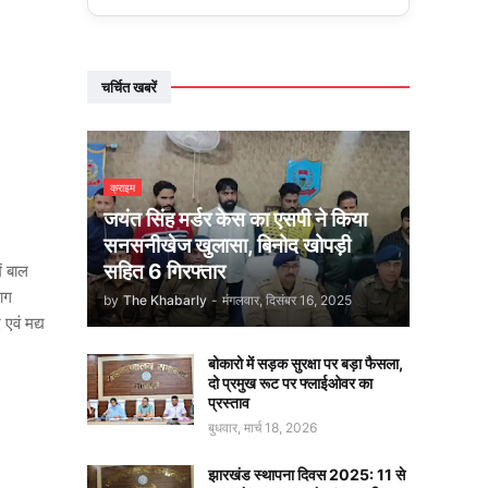
चर्चित खबरें
क्राइम
जयंत सिंह मर्डर केस का एसपी ने किया
सनसनीखेज खुलासा, बिनोद खोपड़ी
सहित 6 गिरफ्तार
ं बाल
भाग
by
The Khabarly
-
मंगलवार, दिसंबर 16, 2025
एवं मद्य
बोकारो में सड़क सुरक्षा पर बड़ा फैसला,
दो प्रमुख रूट पर फ्लाईओवर का
प्रस्ताव
बुधवार, मार्च 18, 2026
झारखंड स्थापना दिवस 2025: 11 से