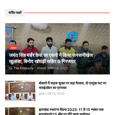
चर्चित खबरें
क्राइम
जयंत सिंह मर्डर केस का एसपी ने किया सनसनीखेज
खुलासा, बिनोद खोपड़ी सहित 6 गिरफ्तार
by
The Khabarly
-
मंगलवार, दिसंबर 16, 2025
बोकारो में सड़क सुरक्षा पर बड़ा फैसला, दो प्रमुख रूट पर
फ्लाईओवर का प्रस्ताव
बुधवार, मार्च 18, 2026
झारखंड स्थापना दिवस 2025: 11 से 15 नवंबर तक
झारखंड@25 थीम पर होंगे खास आयोजन