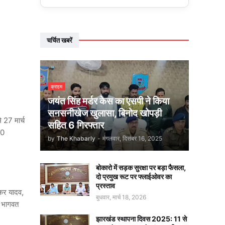
चर्चित खबरें
क्राइम
जयंत सिंह मर्डर केस का एसपी ने किया
सनसनीखेज खुलासा, बिनोद खोपड़ी
 27 मार्च
सहित 6 गिरफ्तार
30
by
The Khabarly
-
मंगलवार, दिसंबर 16, 2025
बोकारो में सड़क सुरक्षा पर बड़ा फैसला,
दो प्रमुख रूट पर फ्लाईओवर का
प्रस्ताव
ंकर यादव,
बुधवार, मार्च 18, 2026
म भागवत
झारखंड स्थापना दिवस 2025: 11 से