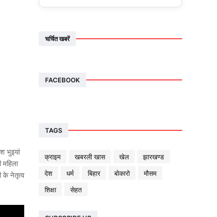
चर्चित खबरें
FACEBOOK
TAGS
श भुइयां
क्राइम
खबरली खास
खेल
झारखण्ड
ी महिला
देश
धर्म
बिहार
बोकारो
मौसम
े नेतृत्व
शिक्षा
सेहत