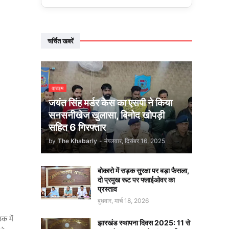
चर्चित खबरें
क्राइम
जयंत सिंह मर्डर केस का एसपी ने किया
सनसनीखेज खुलासा, बिनोद खोपड़ी
सहित 6 गिरफ्तार
by
The Khabarly
-
मंगलवार, दिसंबर 16, 2025
बोकारो में सड़क सुरक्षा पर बड़ा फैसला,
दो प्रमुख रूट पर फ्लाईओवर का
प्रस्ताव
बुधवार, मार्च 18, 2026
क में
झारखंड स्थापना दिवस 2025: 11 से