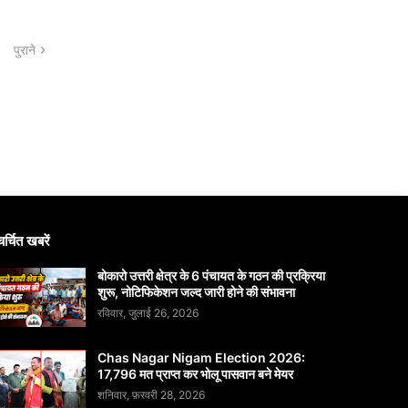
पुराने
चर्चित खबरें
बोकारो उत्तरी क्षेत्र के 6 पंचायत के गठन की प्रक्रिया
शुरू, नोटिफिकेशन जल्द जारी होने की संभावना
रविवार, जुलाई 26, 2026
Chas Nagar Nigam Election 2026:
17,796 मत प्राप्त कर भोलू पासवान बने मेयर
शनिवार, फ़रवरी 28, 2026