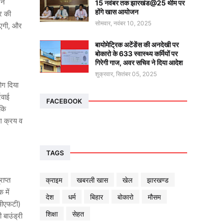
ने
15 नवंबर तक झारखंड@25 थीम पर
होंगे खास आयोजन
वर की
सोमवार, नवंबर 10, 2025
जाएगी, और
बायोमेट्रिक अटेंडेंस की अनदेखी पर
बोकारो के 633 स्वास्थ्य कर्मियों पर
गिरेगी गाज, अवर सचिव ने दिया आदेश
शुक्रवार, सितंबर 05, 2025
ोग दिया
रवाई
FACEBOOK
 कि
ंग क्रय व
TAGS
ाप्त
क्राइम
खबरली खास
खेल
झारखण्ड
 में
देश
धर्म
बिहार
बोकारो
मौसम
 (सीएफटी)
शिक्षा
सेहत
 बाउंड्री