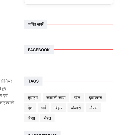
चर्चित खबरें
FACEBOOK
ं सीनियर
TAGS
ो हुए
य एवं
क्राइम
खबरली खास
खेल
झारखण्ड
ाइक्वांडो
देश
धर्म
बिहार
बोकारो
मौसम
शिक्षा
सेहत